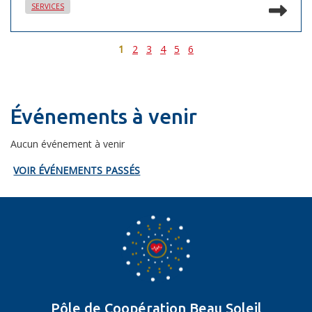
Lir
SERVICES
1
2
3
4
5
6
Événements à venir
Aucun événement à venir
VOIR ÉVÉNEMENTS PASSÉS
Pôle de Coopération Beau Soleil