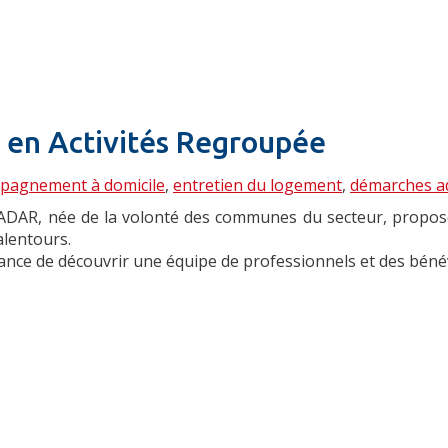
 en Activités Regroupée
ompagnement à domicile
,
entretien du logement
,
démarches ad
ADAR
, née de la volonté des communes du secteur, propos
lentours.
hance de découvrir une équipe de professionnels et des bén