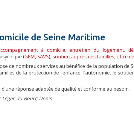
Domicile de Seine Maritime
'accompagnement à domicile
,
entretien du logement
,
dé
psychique (
GEM
,
SAVS
),
soutien auprès des familles
,
offre de
ose de nombreux services au bénéfice de la population de Se
amilles de la protection de l’enfance, l’autonomie, le sout
r d’une réponse adaptée de qualité et conforme au besoin.
t-Léger-du-Bourg-Denis