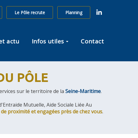
linkedin
Le Pôle recrute
Planning
et actu
Infos utiles
Contact
DU PÔLE
ices sur le territoire de la
Seine-Maritime
.
'Entraide Mutuelle, Aide Sociale Liée Au
s de proximité et engagées près de chez vous
.