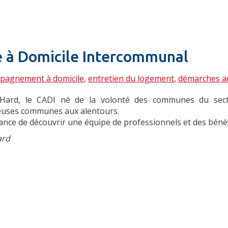
e à Domicile Intercommunal
ompagnement à domicile
,
entretien du logement
,
démarches ad
le-Hard, le CADI né de la volonté des communes du sect
euses communes aux alentours.
hance de découvrir une équipe de professionnels et des bén
ard