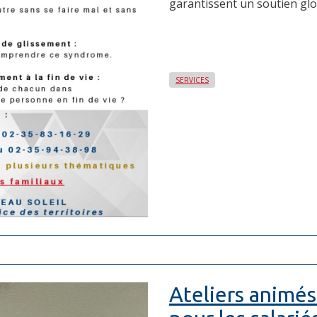
garantissent un soutien glob
SERVICES
Ateliers animé