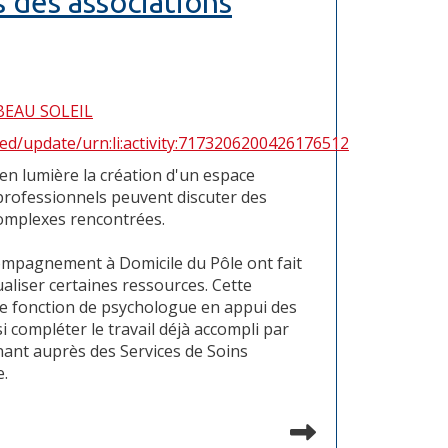
s des associations
eed/update/urn:li:activity:7173206200426176512
en lumière la création d'un espace
 professionnels peuvent discuter des
complexes rencontrées.
compagnement à Domicile du Pôle ont fait
aliser certaines ressources. Cette
une fonction de psychologue en appui des
si compléter le travail déjà accompli par
nant auprès des Services de Soins
e.
Lire la suit